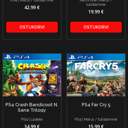
PS4 | Märul / tulistamine
XBOX one | Märul /
tulistamine
42.99 €
19.99 €
OSTUKORVI
OSTUKORVI
PS4 Crash Bandicoot N.
PS4 Far Cry 5
Sane Trilogy
PS4 | Lastele
PS4 | Märul / tulistamine
34.99 €
15.99 €