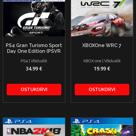
PS4 Gran Turismo Sport
XBOXOne WRC 7
Day One Edition (PSVR
compatible)
PS4 | Võidusõit
XBOX one | Võidusõit
34.99 €
19.99 €
OSTUKORVI
OSTUKORVI