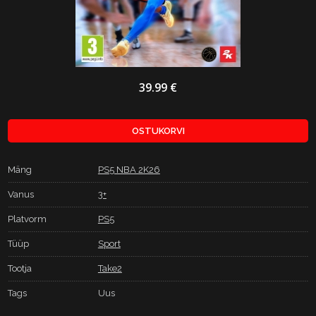
39.99 €
OSTUKORVI
Mäng
PS5 NBA 2K26
Vanus
3+
Platvorm
PS5
Tüüp
Sport
Tootja
Take2
Tags
Uus